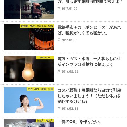
方。引っ越す距離×荷物量で考えよう
2017.01.09
断捨離・整理・生活コスト削減
電気毛布＋カーボンヒーターがあれ
ば、暖房がなくても暖かい。
2017.01.08
WiMAX2+
電気・ガス・水道…一人暮らしの生
活インフラは引越前に整えよう
2016.02.22
住まい選び・家賃・引越
コスパ最強！短距離なら自力で引越
しちゃいましょう！（ただし体力を
消耗するけどね）
2016.02.22
生き方・考え方
「俺のOS」を作りたい。