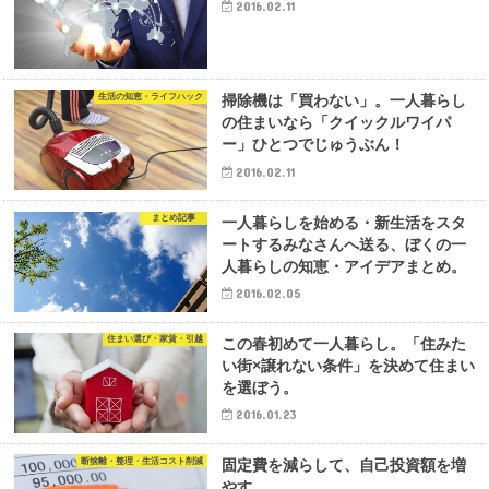
2016.02.11
生活の知恵・ライフハック
掃除機は「買わない」。一人暮らし
の住まいなら「クイックルワイパ
ー」ひとつでじゅうぶん！
2016.02.11
まとめ記事
一人暮らしを始める・新生活をスタ
ートするみなさんへ送る、ぼくの一
人暮らしの知恵・アイデアまとめ。
2016.02.05
住まい選び・家賃・引越
この春初めて一人暮らし。「住みた
い街×譲れない条件」を決めて住まい
を選ぼう。
2016.01.23
断捨離・整理・生活コスト削減
固定費を減らして、自己投資額を増
やす