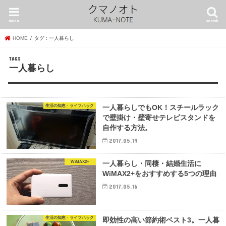
menu
search
HOME
タグ : 一人暮らし
一人暮らし
生活の知恵・ライフハック
一人暮らしでもOK！スチールラック
で壁掛け・壁寄せテレビスタンドを
自作する方法。
2017.05.19
WiMAX2+
一人暮らし・同棲・結婚生活に
WiMAX2+をおすすめする5つの理由
2017.05.16
生活の知恵・ライフハック
即効性の高い節約術ベスト3。一人暮