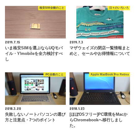
格安SIM全般のこと
日々のいろいろ
2019.7.15
2019.7.3
いま格安SIMを選ぶならUQモバ
マザウェイズの閉店一覧情報まと
イル・Y!mobileを全力検討すべ
めと、セールやお得情報について
し
PC全般のこと
Apple MacBook Pro Retina
2018.3.20
2018.1.23
失敗しないノートパソコンの選び
[ほぼOSフリー]PC環境をMacか
方と注意点・7つのポイント
らChromebookへ移行しまし
た。