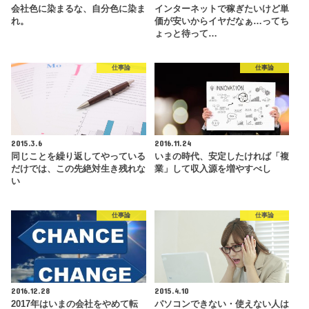
会社色に染まるな、自分色に染ま
インターネットで稼ぎたいけど単
れ。
価が安いからイヤだなぁ…ってち
ょっと待って…
仕事論
仕事論
2015.3.6
2016.11.24
同じことを繰り返してやっている
いまの時代、安定したければ「複
だけでは、この先絶対生き残れな
業」して収入源を増やすべし
い
仕事論
仕事論
2016.12.28
2015.4.10
2017年はいまの会社をやめて転
パソコンできない・使えない人は