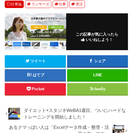
仕事論
ランサーズ
仕事
受注
この記事が気に入ったら
いいねしよう！
ツイート
シェア
はてブ
LINE
Pocket
feedly
ダイエット×スタジオWeBA1週目。ついにハードな
トレーニングを開始しました！
あるクマっぽい人は「Excelデータ作成・整理・活