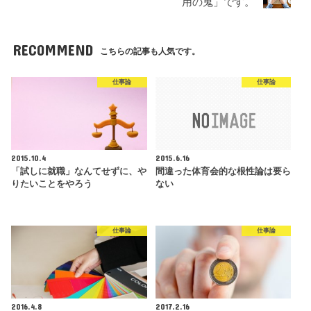
用の鬼」です。
RECOMMEND
こちらの記事も人気です。
仕事論
仕事論
2015.10.4
2015.6.16
「試しに就職」なんてせずに、や
間違った体育会的な根性論は要ら
りたいことをやろう
ない
仕事論
仕事論
2016.4.8
2017.2.16