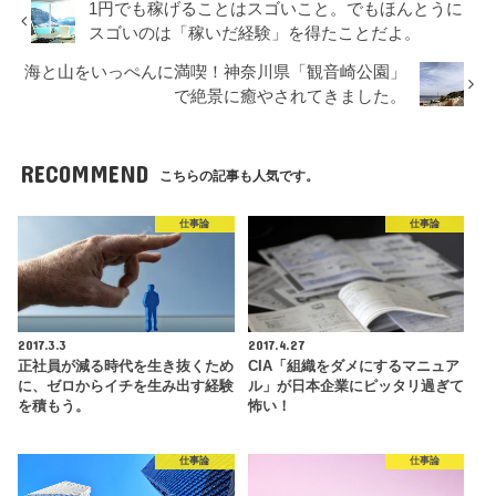
1円でも稼げることはスゴいこと。でもほんとうに
スゴいのは「稼いだ経験」を得たことだよ。
海と山をいっぺんに満喫！神奈川県「観音崎公園」
で絶景に癒やされてきました。
RECOMMEND
こちらの記事も人気です。
仕事論
仕事論
2017.3.3
2017.4.27
正社員が減る時代を生き抜くため
CIA「組織をダメにするマニュア
に、ゼロからイチを生み出す経験
ル」が日本企業にピッタリ過ぎて
を積もう。
怖い！
仕事論
仕事論