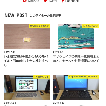
WebSite
Twitter
Facebook
NEW POST
このライターの最新記事
格安SIM全般のこと
日々のいろいろ
2019.7.15
2019.7.3
いま格安SIMを選ぶならUQモバ
マザウェイズの閉店一覧情報まと
イル・Y!mobileを全力検討すべ
めと、セールやお得情報について
し
PC全般のこと
Apple MacBook Pro Retina
2018.3.20
2018.1.23