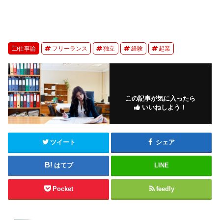
仕事論
フリーランス
独立
経験
起業
この記事が気に入ったら
いいねしよう！
ツイート
シェア
はてブ
LINE
Pocket
feedly