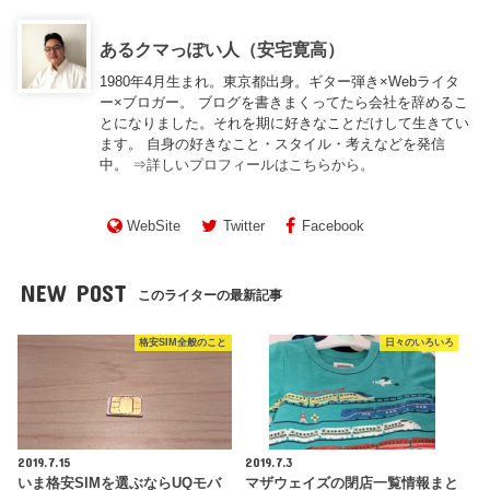
あるクマっぽい人（安宅寛高）
1980年4月生まれ。東京都出身。ギター弾き×Webライタ
ー×ブロガー。 ブログを書きまくってたら会社を辞めるこ
とになりました。それを期に好きなことだけして生きてい
ます。 自身の好きなこと・スタイル・考えなどを発信
中。 ⇒
詳しいプロフィールはこちらから。
WebSite
Twitter
Facebook
NEW POST
このライターの最新記事
格安SIM全般のこと
日々のいろいろ
2019.7.15
2019.7.3
いま格安SIMを選ぶならUQモバ
マザウェイズの閉店一覧情報まと