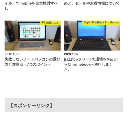
イル・Y!mobileを全力検討すべ
めと、セールやお得情報について
し
PC全般のこと
Apple MacBook Pro Retina
2018.3.20
2018.1.23
失敗しないノートパソコンの選び
[ほぼOSフリー]PC環境をMacか
方と注意点・7つのポイント
らChromebookへ移行しまし
た。
【スポンサーリンク】