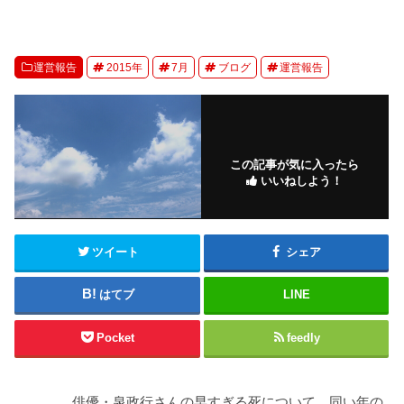
運営報告
2015年
7月
ブログ
運営報告
この記事が気に入ったら
いいねしよう！
ツイート
シェア
はてブ
LINE
Pocket
feedly
俳優・泉政行さんの早すぎる死について、同い年の