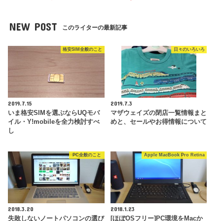
NEW POST
このライターの最新記事
格安SIM全般のこと
日々のいろいろ
2019.7.15
2019.7.3
いま格安SIMを選ぶならUQモバ
マザウェイズの閉店一覧情報まと
イル・Y!mobileを全力検討すべ
めと、セールやお得情報について
し
PC全般のこと
Apple MacBook Pro Retina
2018.3.20
2018.1.23
失敗しないノートパソコンの選び
[ほぼOSフリー]PC環境をMacか