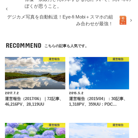
ぼくが思うこと。
デジカメ写真を自動転送！Eye-fi Mobi＋スマホの組
み合わせが最強！
RECOMMEND
こちらの記事も人気です。
運営報告
運営報告
2017.7.2
2015.5.2
運営報告（2017/06）｜72記事、
運営報告（2015/04）：30記事、
46,216PV、28,119UU
1,318PV、359UU：PDC…
運営報告
運営報告