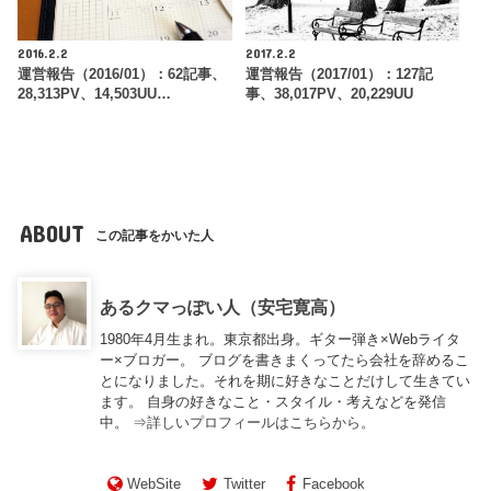
2016.2.2
2017.2.2
運営報告（2016/01）：62記事、
運営報告（2017/01）：127記
28,313PV、14,503UU…
事、38,017PV、20,229UU
ABOUT
この記事をかいた人
あるクマっぽい人（安宅寛高）
1980年4月生まれ。東京都出身。ギター弾き×Webライタ
ー×ブロガー。 ブログを書きまくってたら会社を辞めるこ
とになりました。それを期に好きなことだけして生きてい
ます。 自身の好きなこと・スタイル・考えなどを発信
中。 ⇒
詳しいプロフィールはこちらから。
WebSite
Twitter
Facebook