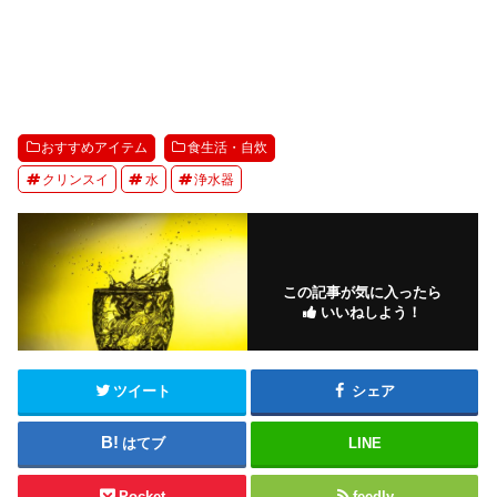
おすすめアイテム
食生活・自炊
クリンスイ
水
浄水器
この記事が気に入ったら
いいねしよう！
ツイート
シェア
はてブ
LINE
Pocket
feedly