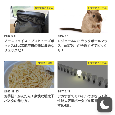
おすすめアイテム
おすすめアイテム
2017.3.8
2016.8.1
ノースフェイス・プロヒューズボ
ロジクールのトラックボールマウ
ックスはLCC航空機の旅に最適な
ス「m570t」が快適すぎてビック
リュックだ！
リ！
食生活・自炊
おすすめアイテム
2015.12.23
2017.6.15
お手軽！かんたん！豪快な明太子
デカすぎてモバイルできない！高
パスタの作り方。
性能大容量ポータブル蓄電池おす
すめ4選。