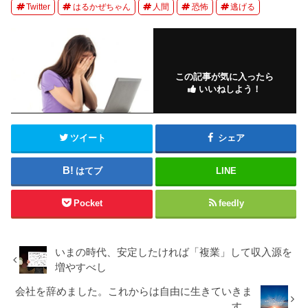
Twitter
はるかぜちゃん
人間
恐怖
逃げる
この記事が気に入ったら
いいねしよう！
ツイート
シェア
はてブ
LINE
Pocket
feedly
いまの時代、安定したければ「複業」して収入源を
増やすべし
会社を辞めました。これからは自由に生きていきま
す。