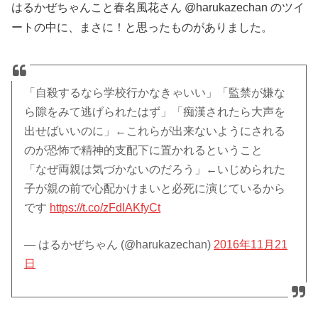
はるかぜちゃんこと春名風花さん @harukazechan のツイ
ートの中に、まさに！と思ったものがありました。
「自殺するなら学校行かなきゃいい」「監禁が嫌な
ら隙をみて逃げられたはず」「痴漢されたら大声を
出せばいいのに」←これらが出来ないようにされる
のが恐怖で精神的支配下に置かれるということ
「なぜ両親は気づかないのだろう」←いじめられた
子が親の前で心配かけまいと必死に演じているから
です
https://t.co/zFdIAKfyCt
— はるかぜちゃん (@harukazechan)
2016年11月21
日