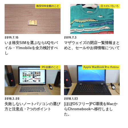
格安SIM全般のこと
日々のいろいろ
2019.7.15
2019.7.3
いま格安SIMを選ぶならUQモバ
マザウェイズの閉店一覧情報まと
イル・Y!mobileを全力検討すべ
めと、セールやお得情報について
し
PC全般のこと
Apple MacBook Pro Retina
2018.3.20
2018.1.23
失敗しないノートパソコンの選び
[ほぼOSフリー]PC環境をMacか
方と注意点・7つのポイント
らChromebookへ移行しまし
た。