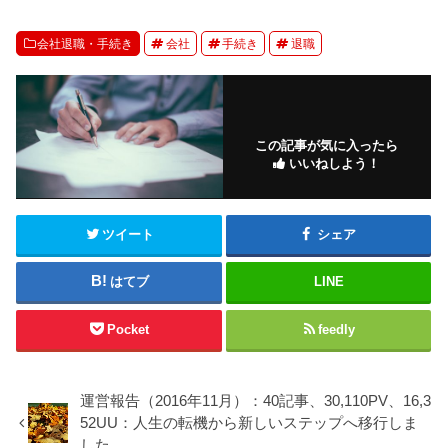
会社退職・手続き
会社
手続き
退職
この記事が気に入ったら
いいねしよう！
ツイート
シェア
はてブ
LINE
Pocket
feedly
運営報告（2016年11月）：40記事、30,110PV、16,3
52UU：人生の転機から新しいステップへ移行しま
した。