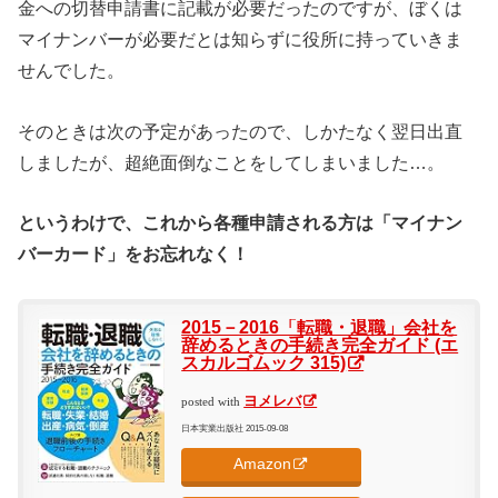
金への切替申請書に記載が必要だったのですが、ぼくは
マイナンバーが必要だとは知らずに役所に持っていきま
せんでした。
そのときは次の予定があったので、しかたなく翌日出直
しましたが、超絶面倒なことをしてしまいました…。
というわけで、これから各種申請される方は「マイナン
バーカード」をお忘れなく！
2015－2016「転職・退職」会社を
辞めるときの手続き完全ガイド (エ
スカルゴムック 315)
ヨメレバ
posted with
日本実業出版社 2015-09-08
Amazon