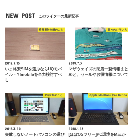
NEW POST
このライターの最新記事
格安SIM全般のこと
日々のいろいろ
2019.7.15
2019.7.3
いま格安SIMを選ぶならUQモバ
マザウェイズの閉店一覧情報まと
イル・Y!mobileを全力検討すべ
めと、セールやお得情報について
し
PC全般のこと
Apple MacBook Pro Retina
2018.3.20
2018.1.23
失敗しないノートパソコンの選び
[ほぼOSフリー]PC環境をMacか