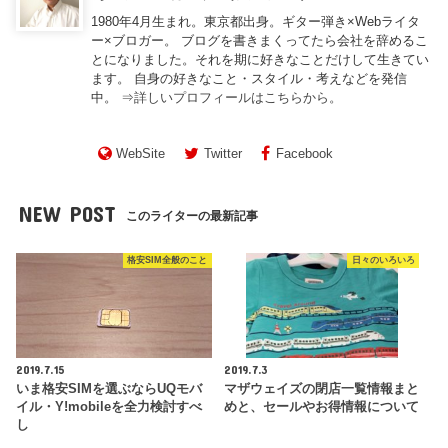
1980年4月生まれ。東京都出身。ギター弾き×Webライタ
ー×ブロガー。 ブログを書きまくってたら会社を辞めるこ
とになりました。それを期に好きなことだけして生きてい
ます。 自身の好きなこと・スタイル・考えなどを発信
中。 ⇒
詳しいプロフィールはこちらから。
WebSite
Twitter
Facebook
NEW POST
このライターの最新記事
格安SIM全般のこと
日々のいろいろ
2019.7.15
2019.7.3
いま格安SIMを選ぶならUQモバ
マザウェイズの閉店一覧情報まと
イル・Y!mobileを全力検討すべ
めと、セールやお得情報について
し