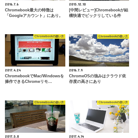
2016.7.6
2015.12.10
Chromebook最大の特徴は
[中間レビュー]Chromebookが結
「Googleアカウント」にあり。
構快適でビックリしている件
Chromebookの使い方
Chromebookの使い方
2017.4.24
2016.7.9
ChromebookでMac/Windowsを
ChromeOSの強みはクラウド依
操作できるChromeリモ…
存度の高さにあり
Chromebookの使い方
Chromebookの使い方
2017.5.8
2017.4.14