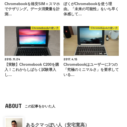
Chromebookを格安SIM＋スマホ
ぼくがChromebookを使う理
でテザリング。データ消費量を計
由。「未来の可能性」をいち早く
測…
体感して…
Chromebookの使い方
Chromebookの使い方
2015.11.24
2017.4.15
【実験】Chromebook C200を購
Chromebookはユーザーに3つの
入！これからしばらく試験導入
「究極のミニマルさ」を要求して
し…
いる…
ABOUT
この記事をかいた人
あるクマっぽい人（安宅寛高）