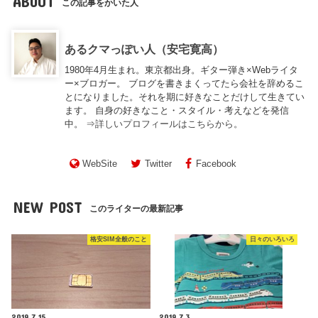
ABOUT
この記事をかいた人
あるクマっぽい人（安宅寛高）
1980年4月生まれ。東京都出身。ギター弾き×Webライタ
ー×ブロガー。 ブログを書きまくってたら会社を辞めるこ
とになりました。それを期に好きなことだけして生きてい
ます。 自身の好きなこと・スタイル・考えなどを発信
中。 ⇒
詳しいプロフィールはこちらから。
WebSite
Twitter
Facebook
NEW POST
このライターの最新記事
格安SIM全般のこと
日々のいろいろ
2019.7.15
2019.7.3