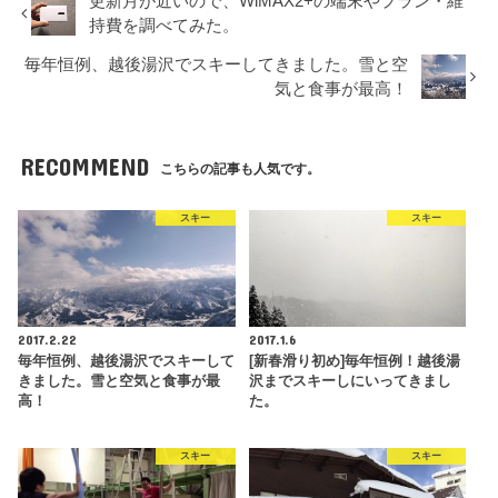
更新月が近いので、WiMAX2+の端末やプラン・維
持費を調べてみた。
毎年恒例、越後湯沢でスキーしてきました。雪と空
気と食事が最高！
RECOMMEND
こちらの記事も人気です。
スキー
スキー
2017.2.22
2017.1.6
毎年恒例、越後湯沢でスキーして
[新春滑り初め]毎年恒例！越後湯
きました。雪と空気と食事が最
沢までスキーしにいってきまし
高！
た。
スキー
スキー