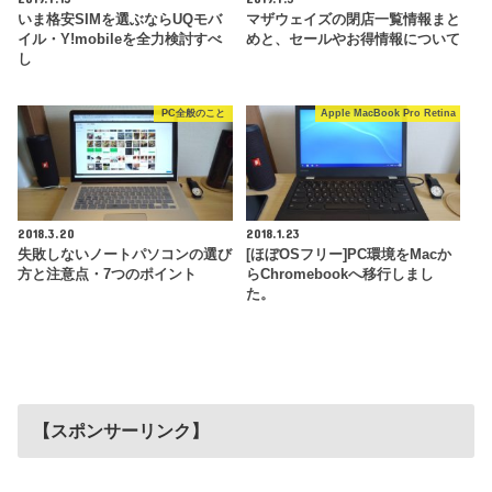
いま格安SIMを選ぶならUQモバ
マザウェイズの閉店一覧情報まと
イル・Y!mobileを全力検討すべ
めと、セールやお得情報について
し
PC全般のこと
Apple MacBook Pro Retina
2018.3.20
2018.1.23
失敗しないノートパソコンの選び
[ほぼOSフリー]PC環境をMacか
方と注意点・7つのポイント
らChromebookへ移行しまし
た。
【スポンサーリンク】