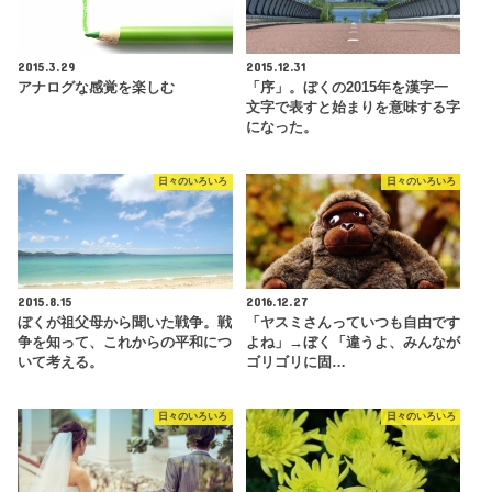
2015.3.29
2015.12.31
アナログな感覚を楽しむ
「序」。ぼくの2015年を漢字一
文字で表すと始まりを意味する字
になった。
日々のいろいろ
日々のいろいろ
2015.8.15
2016.12.27
ぼくが祖父母から聞いた戦争。戦
「ヤスミさんっていつも自由です
争を知って、これからの平和につ
よね」→ぼく「違うよ、みんなが
いて考える。
ゴリゴリに固…
日々のいろいろ
日々のいろいろ