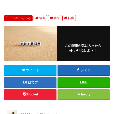
日々のいろいろ
後輩
戦友
転職
この記事が気に入ったら
いいねしよう！
ツイート
シェア
はてブ
LINE
Pocket
feedly