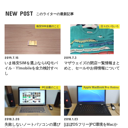
NEW POST
このライターの最新記事
格安SIM全般のこと
日々のいろいろ
2019.7.15
2019.7.3
いま格安SIMを選ぶならUQモバ
マザウェイズの閉店一覧情報まと
イル・Y!mobileを全力検討すべ
めと、セールやお得情報について
し
PC全般のこと
Apple MacBook Pro Retina
2018.3.20
2018.1.23
失敗しないノートパソコンの選び
[ほぼOSフリー]PC環境をMacか