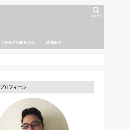
search
ABOUT THIS BLOG
SITEMAP
筆者プロフィール
広告掲載のご案内
運営ポリシー
当ブログ記事の引用・転載について
プロフィール