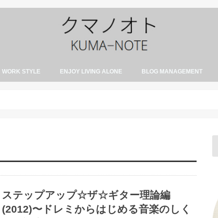
WORK STYLE
ENJOY LIVING ALONE
BLOG MANAGEMENT
仕事論
会社退職・手続き
住まい選び・家賃・引越
生活の知恵・ライフハック
食生活・自炊
ステップアップ☆ザ☆ギター理論編
(2012)〜ドレミからはじめる音楽のしく