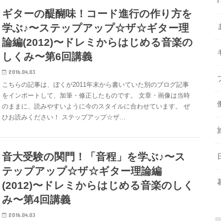
ギターの醍醐味！コード進行の作り方を
学ぶ♪〜ステップアップ☆ザ☆ギター理
論編(2012)〜ドレミからはじめる音楽の
しくみ〜第6回講義
2016.04.03
こちらの記事は、ぼくが2011年末から書いていた別のブログ記事
をインポートして、加筆・修正したものです。 文章・画像は当時
のままに、読みやすいように今のスタイルに合わせています。 ぜ
ひお読みください！ ステップアップ☆ザ…
音大受験の関門！「音程」を学ぶ♪〜ス
テップアップ☆ザ☆ギター理論編
(2012)〜ドレミからはじめる音楽のしく
み〜第4回講義
2016.04.03