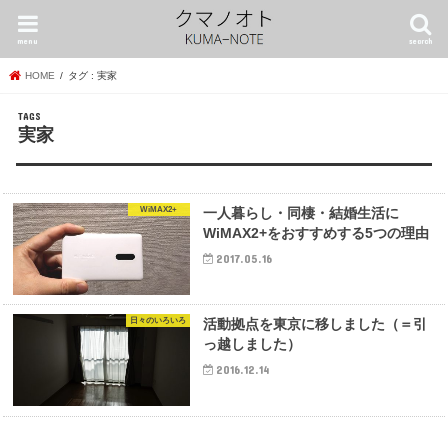
menu
search
HOME
タグ : 実家
実家
WiMAX2+
一人暮らし・同棲・結婚生活に
WiMAX2+をおすすめする5つの理由
2017.05.16
日々のいろいろ
活動拠点を東京に移しました（＝引
っ越しました）
2016.12.14